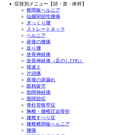
症状別メニュー【頭・首・体幹】
椎間板ヘルニア
仙腸関節性腰痛
ぎっくり腰
ストレートネック
ヘルニア
産後の腰痛
反り腰
坐骨神経痛
坐骨神経痛（足のしびれ）
寝違え
片頭痛
産後の尿漏れ
眼精疲労
肋間神経痛
股関節症
脊柱管狭窄症
胸椎・腰椎圧迫骨折
腰椎すべり症
腰椎椎間板ヘルニア
腰痛