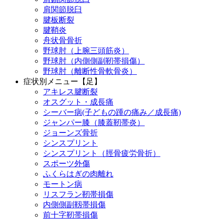
肩関節脱臼
腱板断裂
腱鞘炎
舟状骨骨折
野球肘（上腕三頭筋炎）
野球肘（内側側副靭帯損傷）
野球肘（離断性骨軟骨炎）
症状別メニュー【足】
アキレス腱断裂
オスグット・成長痛
シーバー病(子どもの踵の痛み／成長痛)
ジャンパー膝（膝蓋靭帯炎）
ジョーンズ骨折
シンスプリント
シンスプリント（脛骨疲労骨折）
スポーツ外傷
ふくらはぎの肉離れ
モートン病
リスフラン靭帯損傷
内側側副靱帯損傷
前十字靭帯損傷