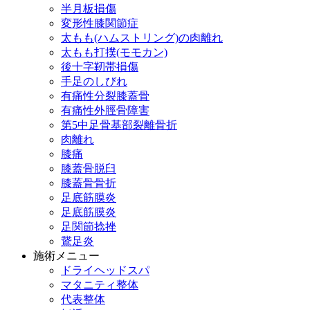
半月板損傷
変形性膝関節症
太もも(ハムストリング)の肉離れ
太もも打撲(モモカン)
後十字靭帯損傷
手足のしびれ
有痛性分裂膝蓋骨
有痛性外脛骨障害
第5中足骨基部裂離骨折
肉離れ
膝痛
膝蓋骨脱臼
膝蓋骨骨折
足底筋膜炎
足底筋膜炎
足関節捻挫
鵞足炎
施術メニュー
ドライヘッドスパ
マタニティ整体
代表整体