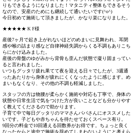
りもできるようになりました！マタニティ整体もできるそう
なので、安産のためにも継続して通いたいです(^o^)
今日初めて施術して頂きましたが、かなり楽になりました。
★★★★★
K F様
産後7ヶ月で起き上がれないほどのめまいに見舞われ、耳閉
感や喉の詰まり感など自律神経失調からくる不調もありこち
らにかけ込みました。
産後の骨盤のゆがみから背骨も歪んだ状態で凝り固まってい
ると言われました。
いつもグッタリ疲れ果てて夜を迎える日々でしたが、3週通
ったあたりから身体が疲れにくくなったように感じます。め
まいもなくなり、その他の不調も軽減しました。
スタッフの方は物腰が柔らかく施術や対応も丁寧で、身体の
状態や日常生活で気をつけた方が良いことなども分かりやす
く教えてくださるので助かります。
子育て中で毎日グッタリのママさんパパさんにオススメした
いです。子どもや赤ちゃんを待たせておくスペース有り。
9回分の料金で10回通える回数券がお得です。ちょっと良く
なったからと途中で施術を辞めてしまわないようにと考えら