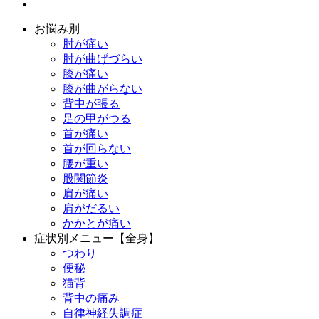
お悩み別
肘が痛い
肘が曲げづらい
膝が痛い
膝が曲がらない
背中が張る
足の甲がつる
首が痛い
首が回らない
腰が重い
股関節炎
肩が痛い
肩がだるい
かかとが痛い
症状別メニュー【全身】
つわり
便秘
猫背
背中の痛み
自律神経失調症