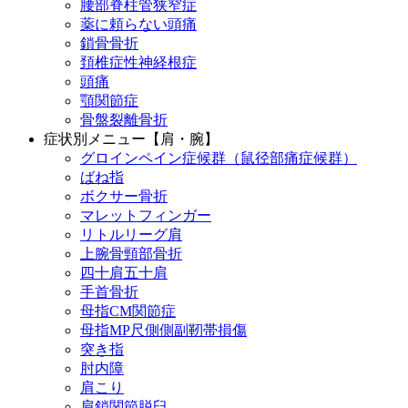
腰部脊柱管狭窄症
薬に頼らない頭痛
鎖骨骨折
頚椎症性神経根症
頭痛
顎関節症
骨盤裂離骨折
症状別メニュー【肩・腕】
グロインペイン症候群（鼠径部痛症候群）
ばね指
ボクサー骨折
マレットフィンガー
リトルリーグ肩
上腕骨頸部骨折
四十肩五十肩
手首骨折
母指CM関節症
母指MP尺側側副靭帯損傷
突き指
肘内障
肩こり
肩鎖関節脱臼