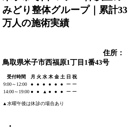
みどり整体グループ｜累計33
万人の施術実績
住所：
鳥取県米子市西福原1丁目1番43号
受付時間
月
火
水
木
金
土
日
祝
9:00～12:00
●
●
●
●
●
●
ー
ー
14:00～19:00
●
●
▲
●
●
●
ー
ー
▲水曜午後は休診の場合あり