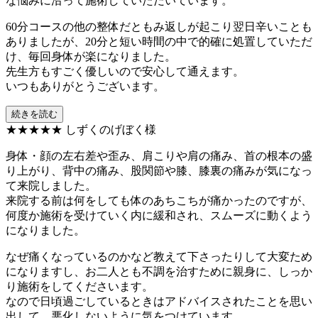
な悩みに沿って施術していただいています。
60分コースの他の整体だともみ返しが起こり翌日辛いことも
ありましたが、20分と短い時間の中で的確に処置していただ
け、毎回身体が楽になりました。
先生方もすごく優しいので安心して通えます。
いつもありがとうございます。
続きを読む
★★★★★
しずくのげぼく様
身体・顔の左右差や歪み、肩こりや肩の痛み、首の根本の盛
り上がり、背中の痛み、股関節や膝、膝裏の痛みが気になっ
て来院しました。
来院する前は何をしても体のあちこちが痛かったのですが、
何度か施術を受けていく内に緩和され、スムーズに動くよう
になりました。
なぜ痛くなっているのかなど教えて下さったりして大変ため
になりますし、お二人とも不調を治すために親身に、しっか
り施術をしてくださいます。
なので日頃過ごしているときはアドバイスされたことを思い
出して、悪化しないように気をつけています。