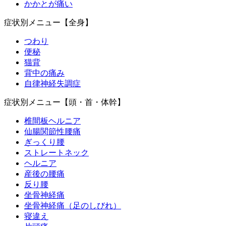
かかとが痛い
症状別メニュー【全身】
つわり
便秘
猫背
背中の痛み
自律神経失調症
症状別メニュー【頭・首・体幹】
椎間板ヘルニア
仙腸関節性腰痛
ぎっくり腰
ストレートネック
ヘルニア
産後の腰痛
反り腰
坐骨神経痛
坐骨神経痛（足のしびれ）
寝違え