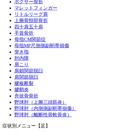
ボクサー骨折
マレットフィンガー
リトルリーグ肩
上腕骨頸部骨折
四十肩五十肩
手首骨折
母指CM関節症
母指MP尺側側副靭帯損傷
突き指
肘内障
肩こり
肩鎖関節脱臼
肩関節脱臼
腱板断裂
腱鞘炎
舟状骨骨折
野球肘（上腕三頭筋炎）
野球肘（内側側副靭帯損傷）
野球肘（離断性骨軟骨炎）
症状別メニュー【足】