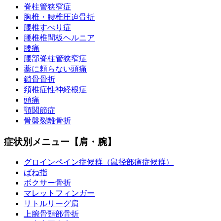
脊柱管狭窄症
胸椎・腰椎圧迫骨折
腰椎すべり症
腰椎椎間板ヘルニア
腰痛
腰部脊柱管狭窄症
薬に頼らない頭痛
鎖骨骨折
頚椎症性神経根症
頭痛
顎関節症
骨盤裂離骨折
症状別メニュー【肩・腕】
グロインペイン症候群（鼠径部痛症候群）
ばね指
ボクサー骨折
マレットフィンガー
リトルリーグ肩
上腕骨頸部骨折