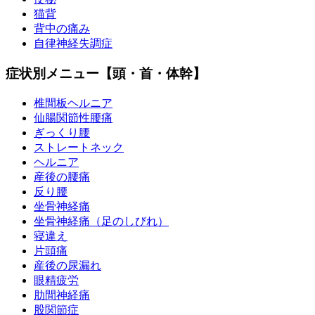
猫背
背中の痛み
自律神経失調症
症状別メニュー【頭・首・体幹】
椎間板ヘルニア
仙腸関節性腰痛
ぎっくり腰
ストレートネック
ヘルニア
産後の腰痛
反り腰
坐骨神経痛
坐骨神経痛（足のしびれ）
寝違え
片頭痛
産後の尿漏れ
眼精疲労
肋間神経痛
股関節症