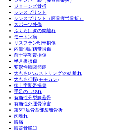
ジャンパー膝（膝蓋靭帯炎）
ジョーンズ骨折
シンスプリント
シンスプリント（脛骨疲労骨折）
スポーツ外傷
ふくらはぎの肉離れ
モートン病
リスフラン靭帯損傷
内側側副靱帯損傷
前十字靭帯損傷
半月板損傷
変形性膝関節症
太もも(ハムストリング)の肉離れ
太もも打撲(モモカン)
後十字靭帯損傷
手足のしびれ
有痛性分裂膝蓋骨
有痛性外脛骨障害
第5中足骨基部裂離骨折
肉離れ
膝痛
膝蓋骨脱臼