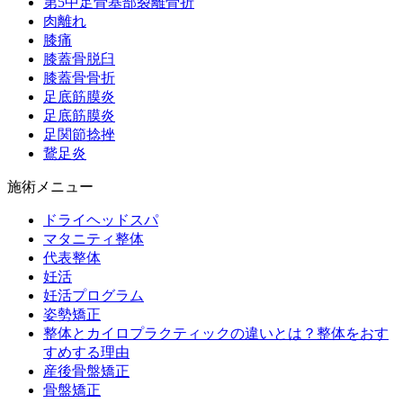
第5中足骨基部裂離骨折
肉離れ
膝痛
膝蓋骨脱臼
膝蓋骨骨折
足底筋膜炎
足底筋膜炎
足関節捻挫
鵞足炎
施術メニュー
ドライヘッドスパ
マタニティ整体
代表整体
妊活
妊活プログラム
姿勢矯正
整体とカイロプラクティックの違いとは？整体をおす
すめする理由
産後骨盤矯正
骨盤矯正