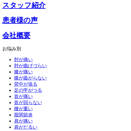
スタッフ紹介
患者様の声
会社概要
お悩み別
肘が痛い
肘が曲げづらい
膝が痛い
膝が曲がらない
背中が張る
足の甲がつる
首が痛い
首が回らない
腰が重い
股関節炎
肩が痛い
肩がだるい