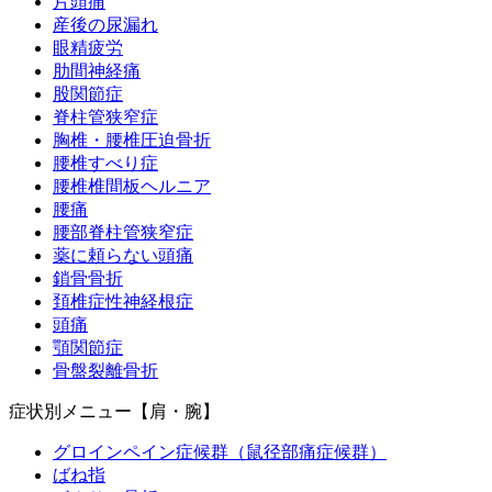
片頭痛
産後の尿漏れ
眼精疲労
肋間神経痛
股関節症
脊柱管狭窄症
胸椎・腰椎圧迫骨折
腰椎すべり症
腰椎椎間板ヘルニア
腰痛
腰部脊柱管狭窄症
薬に頼らない頭痛
鎖骨骨折
頚椎症性神経根症
頭痛
顎関節症
骨盤裂離骨折
症状別メニュー【肩・腕】
グロインペイン症候群（鼠径部痛症候群）
ばね指