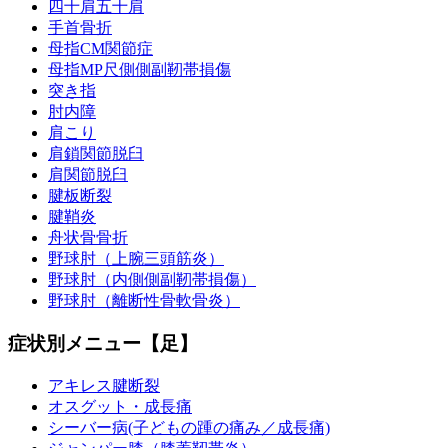
四十肩五十肩
手首骨折
母指CM関節症
母指MP尺側側副靭帯損傷
突き指
肘内障
肩こり
肩鎖関節脱臼
肩関節脱臼
腱板断裂
腱鞘炎
舟状骨骨折
野球肘（上腕三頭筋炎）
野球肘（内側側副靭帯損傷）
野球肘（離断性骨軟骨炎）
症状別メニュー【足】
アキレス腱断裂
オスグット・成長痛
シーバー病(子どもの踵の痛み／成長痛)