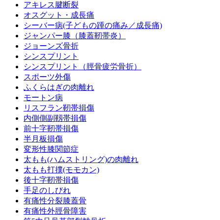
アキレス腱断裂
オスグット・成長痛
シーバー病(子どもの踵の痛み／成長痛)
ジャンパー膝（膝蓋靭帯炎）
ジョーンズ骨折
シンスプリント
シンスプリント（脛骨疲労骨折）
スポーツ外傷
ふくらはぎの肉離れ
モートン病
リスフラン靭帯損傷
内側側副靱帯損傷
前十字靭帯損傷
半月板損傷
変形性膝関節症
太もも(ハムストリング)の肉離れ
太もも打撲(モモカン)
後十字靭帯損傷
手足のしびれ
有痛性分裂膝蓋骨
有痛性外脛骨障害