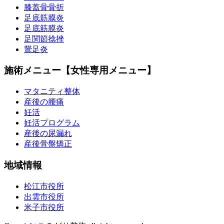
膝蓋骨骨折
足底筋膜炎
足底筋膜炎
足関節捻挫
鵞足炎
施術メニュー【女性専用メニュー】
マタニティ整体
産後の腰痛
妊活
妊活プログラム
産後の尿漏れ
産後骨盤矯正
地域情報
松江市役所
出雲市役所
米子市役所