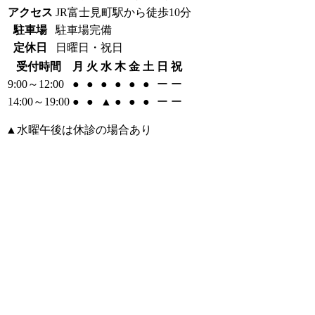
アクセス
JR富士見町駅から徒歩10分
駐車場
駐車場完備
定休日
日曜日・祝日
受付時間
月
火
水
木
金
土
日
祝
9:00～12:00
●
●
●
●
●
●
ー
ー
14:00～19:00
●
●
▲
●
●
●
ー
ー
▲水曜午後は休診の場合あり