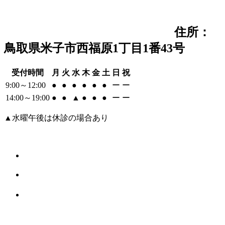
住所：
鳥取県米子市西福原1丁目1番43号
受付時間
月
火
水
木
金
土
日
祝
9:00～12:00
●
●
●
●
●
●
ー
ー
14:00～19:00
●
●
▲
●
●
●
ー
ー
▲水曜午後は休診の場合あり