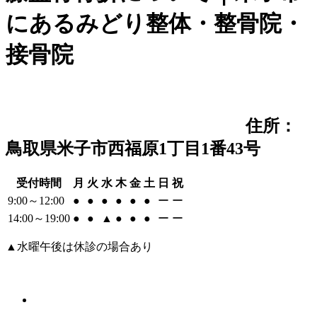
にあるみどり整体・整骨院・
接骨院
住所：
鳥取県米子市西福原1丁目1番43号
受付時間
月
火
水
木
金
土
日
祝
9:00～12:00
●
●
●
●
●
●
ー
ー
14:00～19:00
●
●
▲
●
●
●
ー
ー
▲水曜午後は休診の場合あり