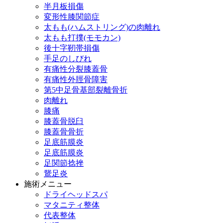
半月板損傷
変形性膝関節症
太もも(ハムストリング)の肉離れ
太もも打撲(モモカン)
後十字靭帯損傷
手足のしびれ
有痛性分裂膝蓋骨
有痛性外脛骨障害
第5中足骨基部裂離骨折
肉離れ
膝痛
膝蓋骨脱臼
膝蓋骨骨折
足底筋膜炎
足底筋膜炎
足関節捻挫
鵞足炎
施術メニュー
ドライヘッドスパ
マタニティ整体
代表整体