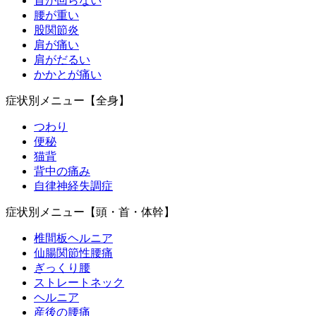
首が回らない
腰が重い
股関節炎
肩が痛い
肩がだるい
かかとが痛い
症状別メニュー【全身】
つわり
便秘
猫背
背中の痛み
自律神経失調症
症状別メニュー【頭・首・体幹】
椎間板ヘルニア
仙腸関節性腰痛
ぎっくり腰
ストレートネック
ヘルニア
産後の腰痛