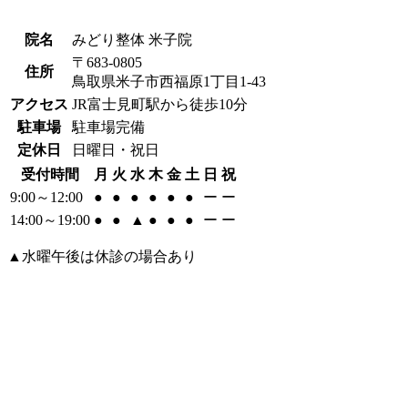
院名
みどり整体 米子院
〒683-0805
住所
鳥取県米子市西福原1丁目1-43
アクセス
JR富士見町駅から徒歩10分
駐車場
駐車場完備
定休日
日曜日・祝日
受付時間
月
火
水
木
金
土
日
祝
9:00～12:00
●
●
●
●
●
●
ー
ー
14:00～19:00
●
●
▲
●
●
●
ー
ー
▲水曜午後は休診の場合あり