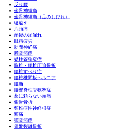
反り腰
坐骨神経痛
坐骨神経痛（足のしびれ）
寝違え
片頭痛
産後の尿漏れ
眼精疲労
肋間神経痛
股関節症
脊柱管狭窄症
胸椎・腰椎圧迫骨折
腰椎すべり症
腰椎椎間板ヘルニア
腰痛
腰部脊柱管狭窄症
薬に頼らない頭痛
鎖骨骨折
頚椎症性神経根症
頭痛
顎関節症
骨盤裂離骨折