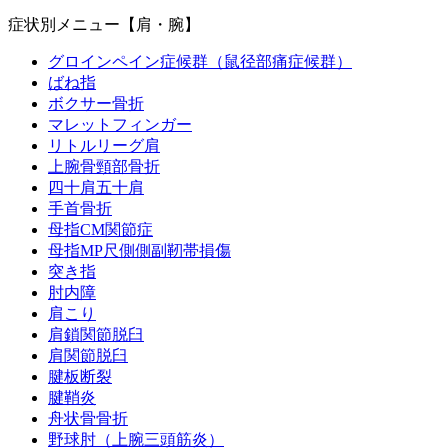
症状別メニュー【肩・腕】
グロインペイン症候群（鼠径部痛症候群）
ばね指
ボクサー骨折
マレットフィンガー
リトルリーグ肩
上腕骨頸部骨折
四十肩五十肩
手首骨折
母指CM関節症
母指MP尺側側副靭帯損傷
突き指
肘内障
肩こり
肩鎖関節脱臼
肩関節脱臼
腱板断裂
腱鞘炎
舟状骨骨折
野球肘（上腕三頭筋炎）