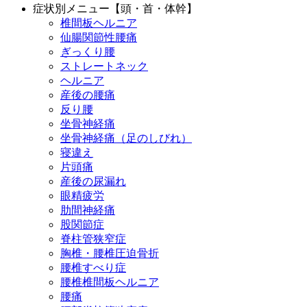
症状別メニュー【頭・首・体幹】
椎間板ヘルニア
仙腸関節性腰痛
ぎっくり腰
ストレートネック
ヘルニア
産後の腰痛
反り腰
坐骨神経痛
坐骨神経痛（足のしびれ）
寝違え
片頭痛
産後の尿漏れ
眼精疲労
肋間神経痛
股関節症
脊柱管狭窄症
胸椎・腰椎圧迫骨折
腰椎すべり症
腰椎椎間板ヘルニア
腰痛