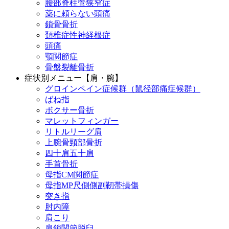
腰部脊柱管狭窄症
薬に頼らない頭痛
鎖骨骨折
頚椎症性神経根症
頭痛
顎関節症
骨盤裂離骨折
症状別メニュー【肩・腕】
グロインペイン症候群（鼠径部痛症候群）
ばね指
ボクサー骨折
マレットフィンガー
リトルリーグ肩
上腕骨頸部骨折
四十肩五十肩
手首骨折
母指CM関節症
母指MP尺側側副靭帯損傷
突き指
肘内障
肩こり
肩鎖関節脱臼