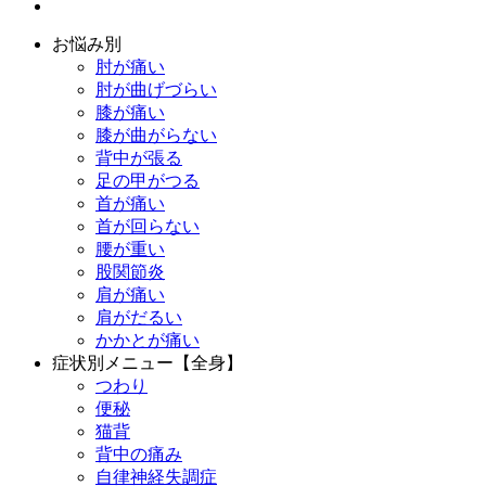
お悩み別
肘が痛い
肘が曲げづらい
膝が痛い
膝が曲がらない
背中が張る
足の甲がつる
首が痛い
首が回らない
腰が重い
股関節炎
肩が痛い
肩がだるい
かかとが痛い
症状別メニュー【全身】
つわり
便秘
猫背
背中の痛み
自律神経失調症