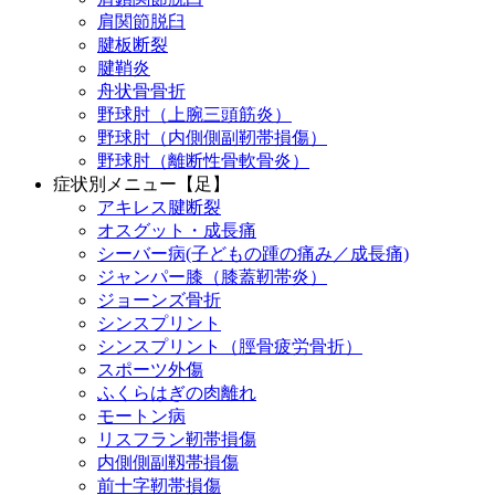
肩関節脱臼
腱板断裂
腱鞘炎
舟状骨骨折
野球肘（上腕三頭筋炎）
野球肘（内側側副靭帯損傷）
野球肘（離断性骨軟骨炎）
症状別メニュー【足】
アキレス腱断裂
オスグット・成長痛
シーバー病(子どもの踵の痛み／成長痛)
ジャンパー膝（膝蓋靭帯炎）
ジョーンズ骨折
シンスプリント
シンスプリント（脛骨疲労骨折）
スポーツ外傷
ふくらはぎの肉離れ
モートン病
リスフラン靭帯損傷
内側側副靱帯損傷
前十字靭帯損傷