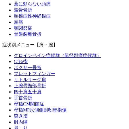
薬に頼らない頭痛
鎖骨骨折
頚椎症性神経根症
頭痛
顎関節症
骨盤裂離骨折
症状別メニュー【肩・腕】
グロインペイン症候群（鼠径部痛症候群）
ばね指
ボクサー骨折
マレットフィンガー
リトルリーグ肩
上腕骨頸部骨折
四十肩五十肩
手首骨折
母指CM関節症
母指MP尺側側副靭帯損傷
突き指
肘内障
肩こり