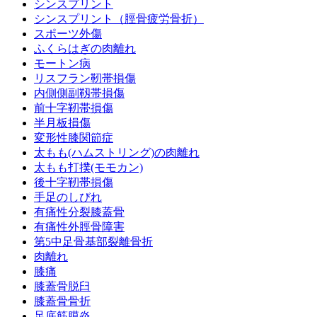
シンスプリント
シンスプリント（脛骨疲労骨折）
スポーツ外傷
ふくらはぎの肉離れ
モートン病
リスフラン靭帯損傷
内側側副靱帯損傷
前十字靭帯損傷
半月板損傷
変形性膝関節症
太もも(ハムストリング)の肉離れ
太もも打撲(モモカン)
後十字靭帯損傷
手足のしびれ
有痛性分裂膝蓋骨
有痛性外脛骨障害
第5中足骨基部裂離骨折
肉離れ
膝痛
膝蓋骨脱臼
膝蓋骨骨折
足底筋膜炎