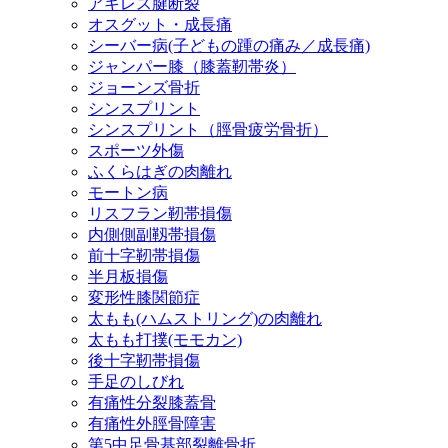
アキレス腱断裂
オスグット・成長痛
シーバー病(子どもの踵の痛み／成長痛)
ジャンパー膝（膝蓋靭帯炎）
ジョーンズ骨折
シンスプリント
シンスプリント（脛骨疲労骨折）
スポーツ外傷
ふくらはぎの肉離れ
モートン病
リスフラン靭帯損傷
内側側副靱帯損傷
前十字靭帯損傷
半月板損傷
変形性膝関節症
太もも(ハムストリング)の肉離れ
太もも打撲(モモカン)
後十字靭帯損傷
手足のしびれ
有痛性分裂膝蓋骨
有痛性外脛骨障害
第5中足骨基部裂離骨折