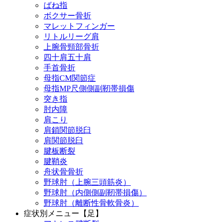
ばね指
ボクサー骨折
マレットフィンガー
リトルリーグ肩
上腕骨頸部骨折
四十肩五十肩
手首骨折
母指CM関節症
母指MP尺側側副靭帯損傷
突き指
肘内障
肩こり
肩鎖関節脱臼
肩関節脱臼
腱板断裂
腱鞘炎
舟状骨骨折
野球肘（上腕三頭筋炎）
野球肘（内側側副靭帯損傷）
野球肘（離断性骨軟骨炎）
症状別メニュー【足】