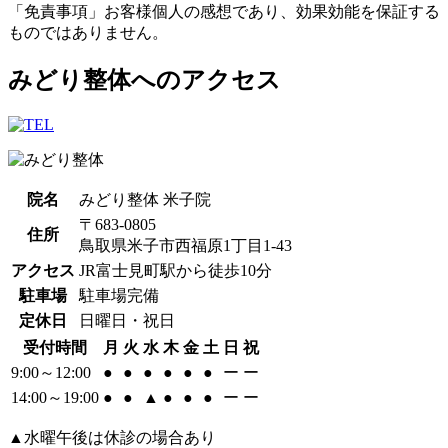
「免責事項」お客様個人の感想であり、効果効能を保証する
ものではありません。
みどり整体へのアクセス
院名
みどり整体 米子院
〒683-0805
住所
鳥取県米子市西福原1丁目1-43
アクセス
JR富士見町駅から徒歩10分
駐車場
駐車場完備
定休日
日曜日・祝日
受付時間
月
火
水
木
金
土
日
祝
9:00～12:00
●
●
●
●
●
●
ー
ー
14:00～19:00
●
●
▲
●
●
●
ー
ー
▲水曜午後は休診の場合あり