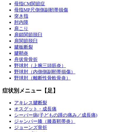
母指CM関節症
母指MP尺側側副靭帯損傷
突き指
肘内障
肩こり
肩鎖関節脱臼
肩関節脱臼
腱板断裂
腱鞘炎
舟状骨骨折
野球肘（上腕三頭筋炎）
野球肘（内側側副靭帯損傷）
野球肘（離断性骨軟骨炎）
症状別メニュー【足】
アキレス腱断裂
オスグット・成長痛
シーバー病(子どもの踵の痛み／成長痛)
ジャンパー膝（膝蓋靭帯炎）
ジョーンズ骨折