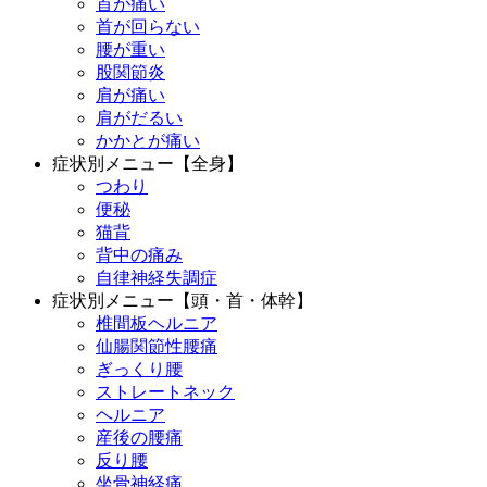
首が痛い
首が回らない
腰が重い
股関節炎
肩が痛い
肩がだるい
かかとが痛い
症状別メニュー【全身】
つわり
便秘
猫背
背中の痛み
自律神経失調症
症状別メニュー【頭・首・体幹】
椎間板ヘルニア
仙腸関節性腰痛
ぎっくり腰
ストレートネック
ヘルニア
産後の腰痛
反り腰
坐骨神経痛