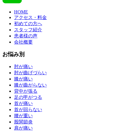
HOME
アクセス・料金
初めての方へ
スタッフ紹介
患者様の声
会社概要
お悩み別
肘が痛い
肘が曲げづらい
膝が痛い
膝が曲がらない
背中が張る
足の甲がつる
首が痛い
首が回らない
腰が重い
股関節炎
肩が痛い