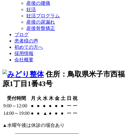
産後の腰痛
妊活
妊活プログラム
産後の尿漏れ
産後骨盤矯正
ブログ
患者様の声
初めての方へ
採用情報
会社概要
住所：鳥取県米子市西福
原1丁目1番43号
受付時間
月
火
水
木
金
土
日
祝
9:00～12:00
●
●
●
●
●
●
ー
ー
14:00～19:00
●
●
▲
●
●
●
ー
ー
▲水曜午後は休診の場合あり