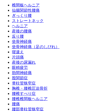
椎間板ヘルニア
仙腸関節性腰痛
ぎっくり腰
ストレートネック
ヘルニア
産後の腰痛
反り腰
坐骨神経痛
坐骨神経痛（足のしびれ）
寝違え
片頭痛
産後の尿漏れ
眼精疲労
肋間神経痛
股関節症
脊柱管狭窄症
胸椎・腰椎圧迫骨折
腰椎すべり症
腰椎椎間板ヘルニア
腰痛
腰部脊柱管狭窄症