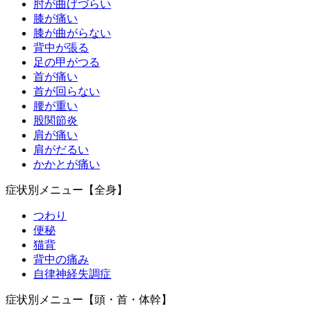
肘が曲げづらい
膝が痛い
膝が曲がらない
背中が張る
足の甲がつる
首が痛い
首が回らない
腰が重い
股関節炎
肩が痛い
肩がだるい
かかとが痛い
症状別メニュー【全身】
つわり
便秘
猫背
背中の痛み
自律神経失調症
症状別メニュー【頭・首・体幹】