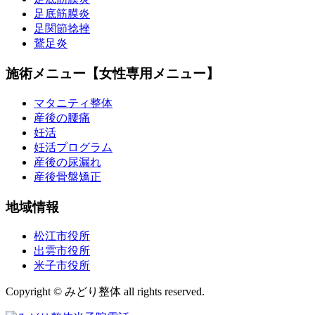
足底筋膜炎
足関節捻挫
鵞足炎
施術メニュー【女性専用メニュー】
マタニティ整体
産後の腰痛
妊活
妊活プログラム
産後の尿漏れ
産後骨盤矯正
地域情報
松江市役所
出雲市役所
米子市役所
Copyright © みどり整体 all rights reserved.