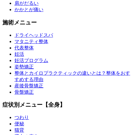
肩がだるい
かかとが痛い
施術メニュー
ドライヘッドスパ
マタニティ整体
代表整体
妊活
妊活プログラム
姿勢矯正
整体とカイロプラクティックの違いとは？整体をおす
すめする理由
産後骨盤矯正
骨盤矯正
症状別メニュー【全身】
つわり
便秘
猫背