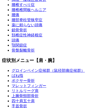
腰椎すべり症
腰椎椎間板ヘルニア
腰痛
腰部脊柱管狭窄症
薬に頼らない頭痛
鎖骨骨折
頚椎症性神経根症
頭痛
顎関節症
骨盤裂離骨折
症状別メニュー【肩・腕】
グロインペイン症候群（鼠径部痛症候群）
ばね指
ボクサー骨折
マレットフィンガー
リトルリーグ肩
上腕骨頸部骨折
四十肩五十肩
手首骨折