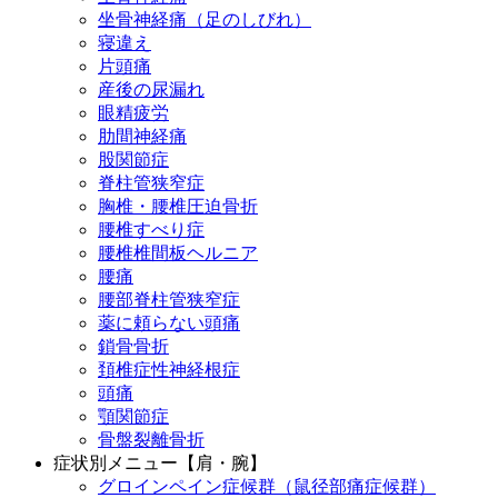
坐骨神経痛（足のしびれ）
寝違え
片頭痛
産後の尿漏れ
眼精疲労
肋間神経痛
股関節症
脊柱管狭窄症
胸椎・腰椎圧迫骨折
腰椎すべり症
腰椎椎間板ヘルニア
腰痛
腰部脊柱管狭窄症
薬に頼らない頭痛
鎖骨骨折
頚椎症性神経根症
頭痛
顎関節症
骨盤裂離骨折
症状別メニュー【肩・腕】
グロインペイン症候群（鼠径部痛症候群）