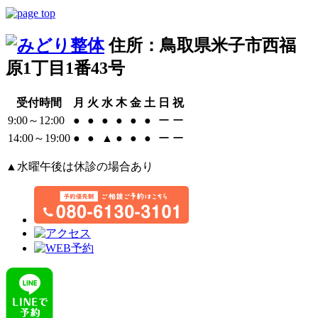
住所：鳥取県米子市西福
原1丁目1番43号
受付時間
月
火
水
木
金
土
日
祝
9:00～12:00
●
●
●
●
●
●
ー
ー
14:00～19:00
●
●
▲
●
●
●
ー
ー
▲水曜午後は休診の場合あり