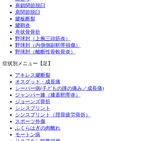
肩鎖関節脱臼
肩関節脱臼
腱板断裂
腱鞘炎
舟状骨骨折
野球肘（上腕三頭筋炎）
野球肘（内側側副靭帯損傷）
野球肘（離断性骨軟骨炎）
症状別メニュー【足】
アキレス腱断裂
オスグット・成長痛
シーバー病(子どもの踵の痛み／成長痛)
ジャンパー膝（膝蓋靭帯炎）
ジョーンズ骨折
シンスプリント
シンスプリント（脛骨疲労骨折）
スポーツ外傷
ふくらはぎの肉離れ
モートン病