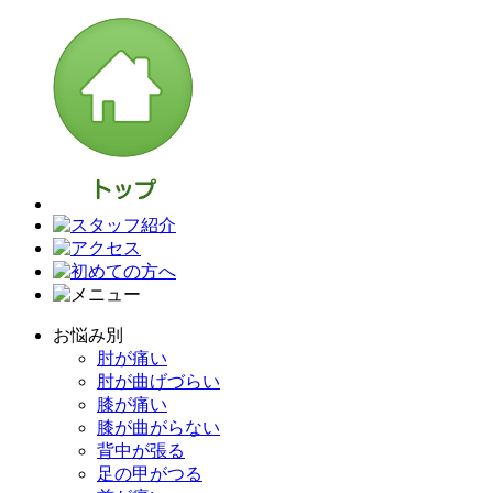
お悩み別
肘が痛い
肘が曲げづらい
膝が痛い
膝が曲がらない
背中が張る
足の甲がつる