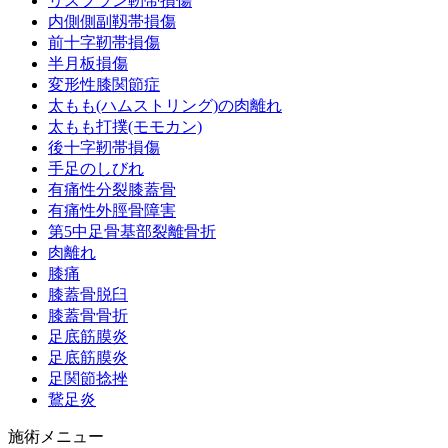
リスフラン靭帯損傷
内側側副靱帯損傷
前十字靭帯損傷
半月板損傷
変形性膝関節症
太もも(ハムストリング)の肉離れ
太もも打撲(モモカン)
後十字靭帯損傷
手足のしびれ
有痛性分裂膝蓋骨
有痛性外脛骨障害
第5中足骨基部裂離骨折
肉離れ
膝痛
膝蓋骨脱臼
膝蓋骨骨折
足底筋膜炎
足底筋膜炎
足関節捻挫
鵞足炎
施術メニュー