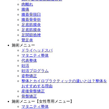
肉離れ
膝痛
膝蓋骨脱臼
膝蓋骨骨折
足底筋膜炎
足底筋膜炎
足関節捻挫
鵞足炎
施術メニュー
ドライヘッドスパ
マタニティ整体
代表整体
妊活
妊活プログラム
姿勢矯正
整体とカイロプラクティックの違いとは？整体を
おすすめする理由
産後骨盤矯正
骨盤矯正
施術メニュー【女性専用メニュー】
マタニティ整体