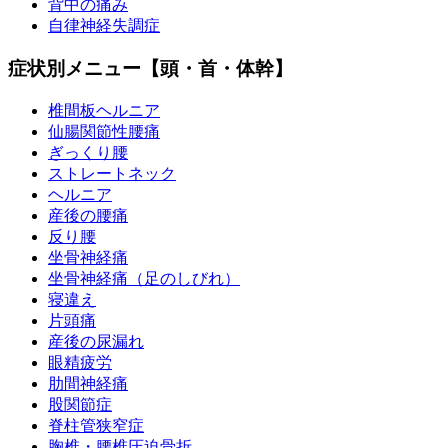
背中の痛み
自律神経失調症
症状別メニュー【頭・首・体幹】
椎間板ヘルニア
仙腸関節性腰痛
ぎっくり腰
ストレートネック
ヘルニア
産後の腰痛
反り腰
坐骨神経痛
坐骨神経痛（足のしびれ）
寝違え
片頭痛
産後の尿漏れ
眼精疲労
肋間神経痛
股関節症
脊柱管狭窄症
胸椎・腰椎圧迫骨折